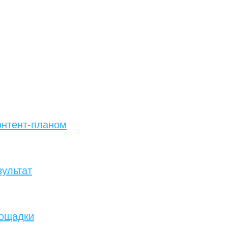
онтент-планом
зультат
лощадки