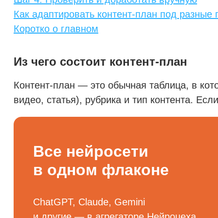
Как адаптировать контент-план под разные
Коротко о главном
Из чего состоит контент-план
Контент-план — это обычная таблица, в кот
видео, статья), рубрика и тип контента. Ес
Все нейросети
в одном флаконе
ChatGPT, Claude, Gemini
и другие — в агрегаторе Нейроцеха