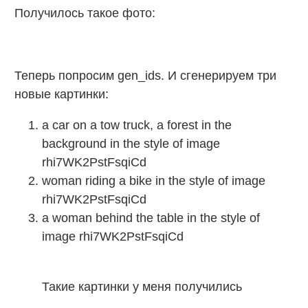
Получилось такое фото:
Теперь попросим gen_ids. И сгенерируем три
новые картинки:
a car on a tow truck, a forest in the
background in the style of image
rhi7WK2PstFsqiCd
woman riding a bike in the style of image
rhi7WK2PstFsqiCd
a woman behind the table in the style of
image rhi7WK2PstFsqiCd
Такие картинки у меня получились