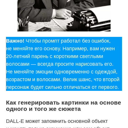
Важно!
Чтобы промпт работал без ошибок,
не меняйте его основу. Например, вам нужен
20-летний парень с короткими светлыми
волосами — всегда просите нарисовать его.
Не меняйте эмоции одновременно с одеждой,
возрастом и волосами. Велик шанс, что второй
персонаж будет сильно отличаться от первого.
Как генерировать картинки на основе
одного и того же сюжета
DALL-E может запомнить основной объект