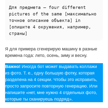
Для предмета — four different
pictures of the same [максимально
точное описание объекта] in
[опишите 4 окружения, например,
страны]
Я для примера сгенерирую машину в разные
времена года: лето, осень, зиму и весну.
Важно!
Иногда бот может выдавать коллажи
из фото. Т. е., одну большую фотку, которая
разделена на 4 секции. Чтобы это исправить,
просто запросите повторную генерацию. Или
напишите «нет, мне нужно 4 отдельных фото,
которые ты сканируешь подряд».