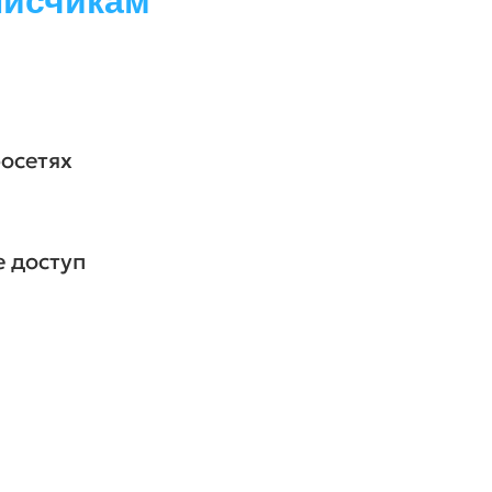
писчикам
росетях
е доступ