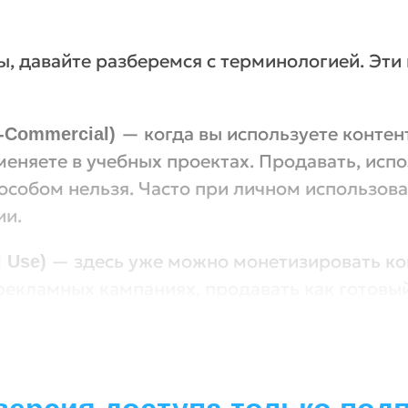
, давайте разберемся с терминологией. Эти 
— когда вы используете контен
n-Commercial)
меняете в учебных проектах. Продавать, исп
особом нельзя. Часто при личном использов
ии.
— здесь уже можно монетизировать кон
 Use)
 рекламных кампаниях, продавать как готовы