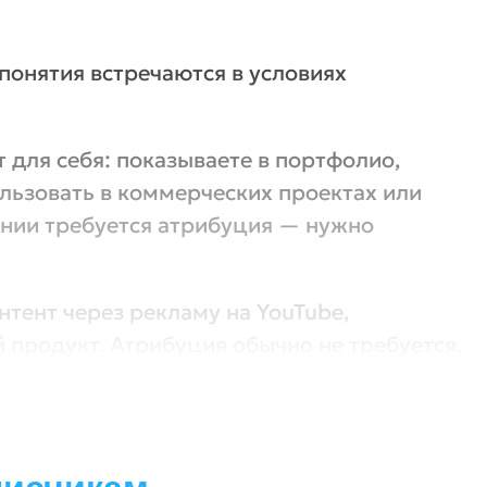
понятия встречаются в условиях
т для себя: показываете в портфолио,
ользовать в коммерческих проектах или
ании требуется атрибуция — нужно
тент через рекламу на YouTube,
й продукт. Атрибуция обычно не требуется.