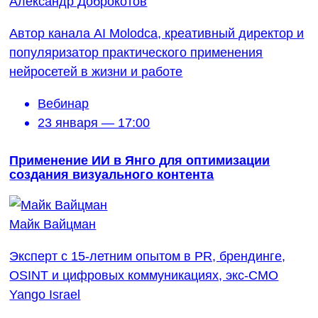
Александр Доброкотов
Автор канала AI Molodca, креативный директор и
популяризатор практического применения
нейросетей в жизни и работе
Вебинар
23 января — 17:00
Применение ИИ в Янго для оптимизации
создания визуального контента
Майк Вайцман
Эксперт с 15-летним опытом в PR, брендинге,
OSINT и цифровых коммуникациях, экс-CMO
Yango Israel