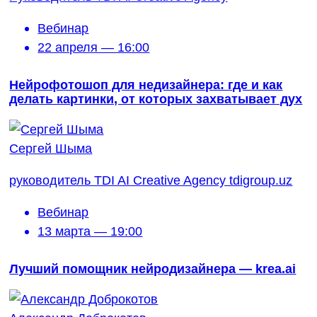
Вебинар
22 апреля — 16:00
Нейрофотошоп для недизайнера: где и как
делать картинки, от которых захватывает дух
Сергей Шыма
руководитель TDI AI Creative Agency tdigroup.uz
Вебинар
13 марта — 19:00
Лучший помощник нейродизайнера — krea.ai